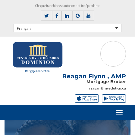
Chaque franchise est autonome et indépendante
Français
Mortgage Connection
Reagan Flynn , AMP
Mortgage Broker
reagan@mysolution.ca