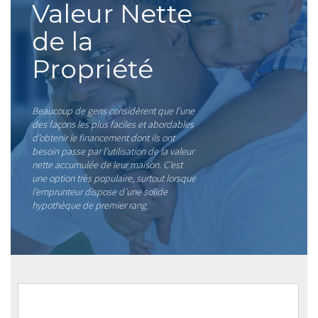
Valeur Nette
de la
Propriété
Beaucoup de gens considèrent que l’une
des façons les plus faciles et abordables
d’obtenir le financement dont ils ont
besoin passe par l’utilisation de la valeur
nette accumulée de leur maison. C’est
une option très populaire, surtout lorsque
l’emprunteur dispose d’une solide
hypothèque de premier rang.